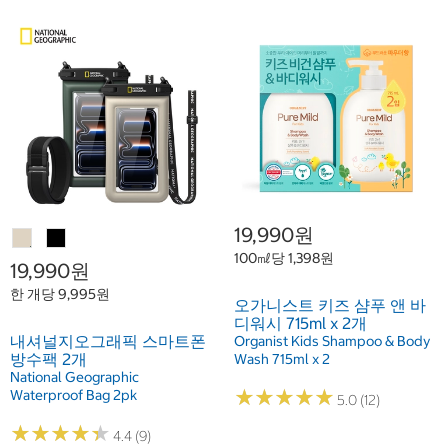
19,990원
100㎖당 1,398원
19,990원
한 개당 9,995원
오가니스트 키즈 샴푸 앤 바
디워시 715ml x 2개
내셔널지오그래픽 스마트폰
Organist Kids Shampoo & Body
방수팩 2개
Wash 715ml x 2
National Geographic
★
★
★
★
★
★
★
★
★
★
Waterproof Bag 2pk
5.0 (12)
★
★
★
★
★
★
★
★
★
★
4.4 (9)