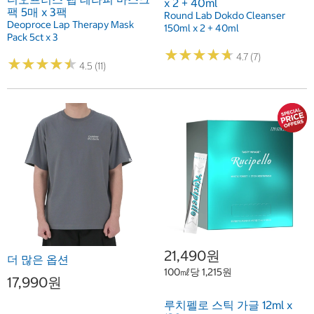
x 2 + 40ml
팩 5매 x 3팩
Round Lab Dokdo Cleanser
Deoproce Lap Therapy Mask
150ml x 2 + 40ml
Pack 5ct x 3
★
★
★
★
★
★
★
★
★
★
4.7 (7)
★
★
★
★
★
★
★
★
★
★
4.5 (11)
21,490원
더 많은 옵션
100㎖당 1,215원
17,990원
루치펠로 스틱 가글 12ml x