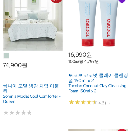
16,990원
100㎖당 4,797원
74,900원
토코보 코코넛 클레이 클렌징
폼 150ml x 2
썸니아 모달 냉감 차렵 이불 -
Tocobo Coconut Clay Cleansing
퀸
Foam 150ml x 2
Somnia Modal Cool Comforter -
★
★
★
★
★
★
★
★
★
★
Queen
4.6 (11)
★
★
★
★
★
★
★
★
★
★