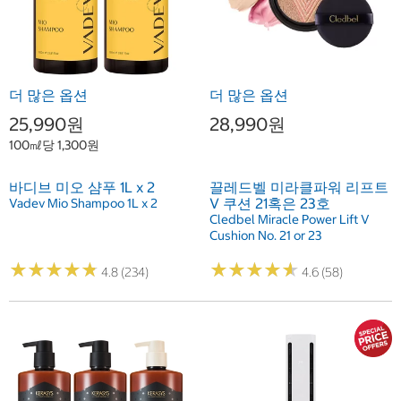
더 많은 옵션
더 많은 옵션
25,990원
28,990원
100㎖당 1,300원
바디브 미오 샴푸 1L x 2
끌레드벨 미라클파워 리프트
V 쿠션 21혹은 23호
Vadev Mio Shampoo 1L x 2
Cledbel Miracle Power Lift V
Cushion No. 21 or 23
★
★
★
★
★
★
★
★
★
★
★
★
★
★
★
★
★
★
★
★
4.8 (234)
4.6 (58)