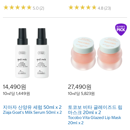
★
★
★
★
★
★
★
★
★
★
★
★
★
★
★
★
★
★
★
★
5.0 (2)
4.8 (23)
14,490원
27,490원
10㎖당 1,449원
10㎖당 5,823원
지아자 산양유 세럼 50ml x 2
토코보 비타 글레이즈드 립
마스크 20ml x 2
Ziaja Goat's Milk Serum 50ml x 2
Tocobo Vita Glazed Lip Mask
20ml x 2