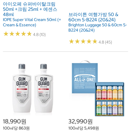
아이오페 슈퍼바이탈크림
50ml +크림 25ml + 에센스
48ml
브라이튼 여행가방 50 &
60cm S-B224 (20&24)
IOPE Super Vital Cream 50ml (+
Cream & Essence)
Brighton Luggage 50 & 60cm S-
B224 (20&24)
★
★
★
★
★
★
★
★
★
★
4.8 (10)
★
★
★
★
★
★
★
★
★
★
4.8 (45)
18,990원
32,990원
100㎖당 863원
100㎖당 5,498원