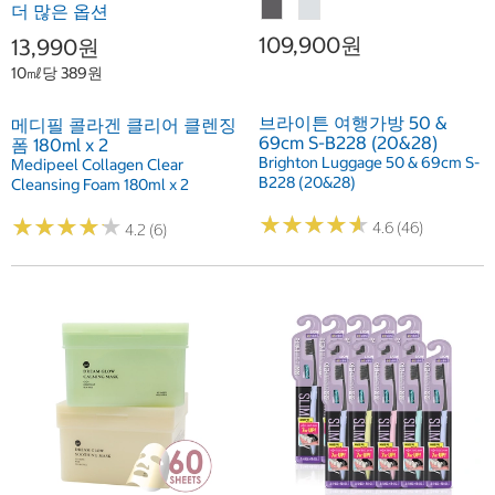
더 많은 옵션
109,900원
13,990원
10㎖당 389원
브라이튼 여행가방 50 &
메디필 콜라겐 클리어 클렌징
69cm S-B228 (20&28)
폼 180ml x 2
Brighton Luggage 50 & 69cm S-
Medipeel Collagen Clear
B228 (20&28)
Cleansing Foam 180ml x 2
★
★
★
★
★
★
★
★
★
★
★
★
★
★
★
★
★
★
★
★
4.6 (46)
4.2 (6)