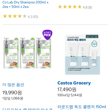
Co Lab Dry Shampoo 200ml x
★
★
★
★
★
★
★
★
★
★
2ea + 50ml x 2ea
4.8 (8)
★
★
★
★
★
★
★
★
★
★
4.3 (10)
Costco Grocery
더 많은 옵션
17,490원
19,990원
100㎖당 5,144원
1장당 1,066원
라운드랩 독도 클렌저 150ml
디오프러스 랩 테라피 마스크