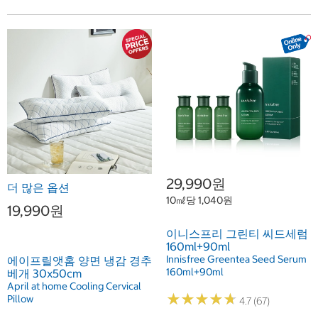
29,990원
더 많은 옵션
10㎖당 1,040원
19,990원
이니스프리 그린티 씨드세럼
160ml+90ml
Innisfree Greentea Seed Serum
에이프릴앳홈 양면 냉감 경추
160ml+90ml
베개 30x50cm
April at home Cooling Cervical
★
★
★
★
★
★
★
★
★
★
Pillow
4.7 (67)