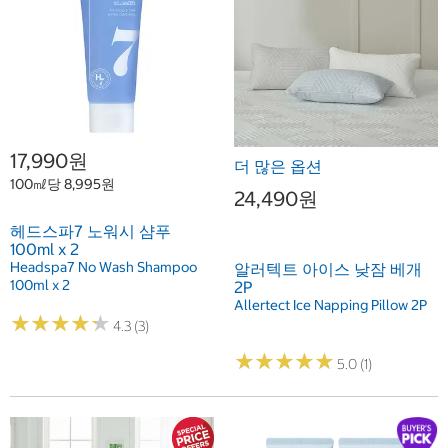
17,990원
더 많은 옵션
100㎖당 8,995원
24,490원
헤드스파7 노워시 샴푸
100ml x 2
Headspa7 No Wash Shampoo
알러텍트 아이스 낮잠 베개
100ml x 2
2P
Allertect Ice Napping Pillow 2P
★
★
★
★
★
★
★
★
★
★
4.3 (3)
★
★
★
★
★
★
★
★
★
★
5.0 (1)