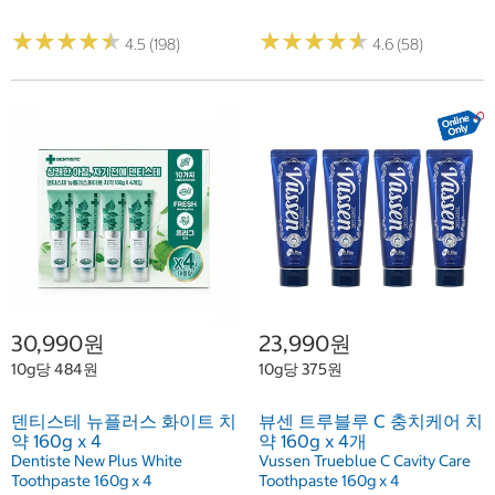
★
★
★
★
★
★
★
★
★
★
★
★
★
★
★
★
★
★
★
★
4.5 (198)
4.6 (58)
30,990원
23,990원
10g당 484원
10g당 375원
덴티스테 뉴플러스 화이트 치
뷰센 트루블루 C 충치케어 치
약 160g x 4
약 160g x 4개
Dentiste New Plus White
Vussen Trueblue C Cavity Care
Toothpaste 160g x 4
Toothpaste 160g x 4