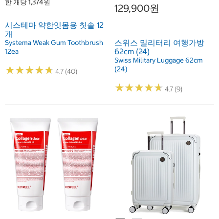
한 개당 1,374원
129,900원
시스테마 약한잇몸용 칫솔 12
개
스위스 밀리터리 여행가방
Systema Weak Gum Toothbrush
62cm (24)
12ea
Swiss Military Luggage 62cm
★
★
★
★
★
★
★
★
★
★
(24)
4.7 (40)
★
★
★
★
★
★
★
★
★
★
4.7 (9)