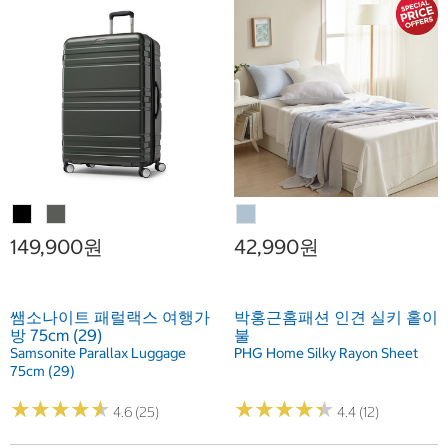
149,900원
42,990원
쌤소나이트 패럴랙스 여행가
박홍근홈패션 인견 실키 홑이
방 75cm (29)
불
Samsonite Parallax Luggage
PHG Home Silky Rayon Sheet
75cm (29)
★
★
★
★
★
★
★
★
★
★
★
★
★
★
★
★
★
★
★
★
4.6 (25)
4.4 (12)