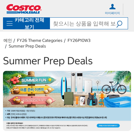
컨
메
텐
뉴
마이페이지
츠
로
카테고리 전체
로
바
바
로
보기
로
가
가
기
메인
FY26 Theme Categories
FY26P10W3
기
Summer Prep Deals
Summer Prep Deals