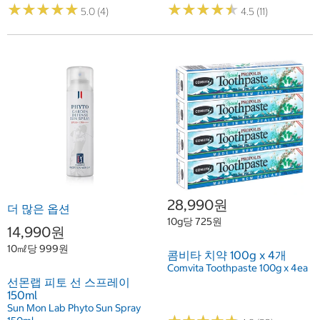
★
★
★
★
★
★
★
★
★
★
★
★
★
★
★
★
★
★
★
★
5.0 (4)
4.5 (11)
28,990원
더 많은 옵션
10g당 725원
14,990원
10㎖당 999원
콤비타 치약 100g x 4개
Comvita Toothpaste 100g x 4ea
선몬랩 피토 선 스프레이
150ml
Sun Mon Lab Phyto Sun Spray