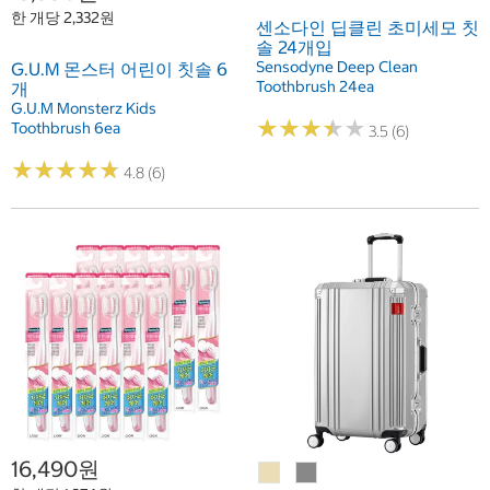
한 개당 2,332원
센소다인 딥클린 초미세모 칫
솔 24개입
Sensodyne Deep Clean
G.U.M 몬스터 어린이 칫솔 6
Toothbrush 24ea
개
G.U.M Monsterz Kids
★
★
★
★
★
★
★
★
★
★
Toothbrush 6ea
3.5 (6)
★
★
★
★
★
★
★
★
★
★
4.8 (6)
16,490원