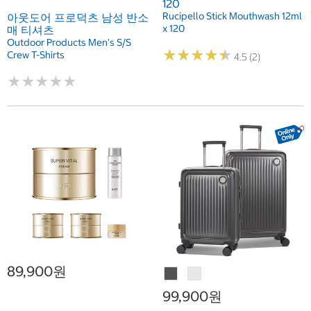
120
Rucipello Stick Mouthwash 12ml
아웃도어 프로덕츠 남성 반소
x 120
매 티셔츠
Outdoor Products Men's S/S
★
★
★
★
★
★
★
★
★
★
Crew T-Shirts
4.5 (2)
★
★
★
★
★
★
★
★
★
★
89,900원
99,900원