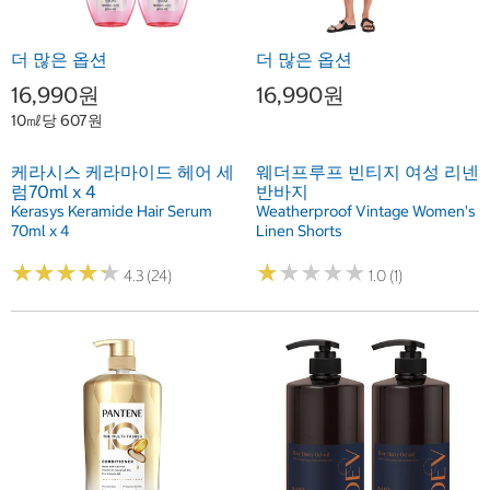
더 많은 옵션
더 많은 옵션
16,990원
16,990원
10㎖당 607원
케라시스 케라마이드 헤어 세
웨더프루프 빈티지 여성 리넨
럼70ml x 4
반바지
Kerasys Keramide Hair Serum
Weatherproof Vintage Women's
70ml x 4
Linen Shorts
★
★
★
★
★
★
★
★
★
★
★
★
★
★
★
★
★
★
★
★
4.3 (24)
1.0 (1)