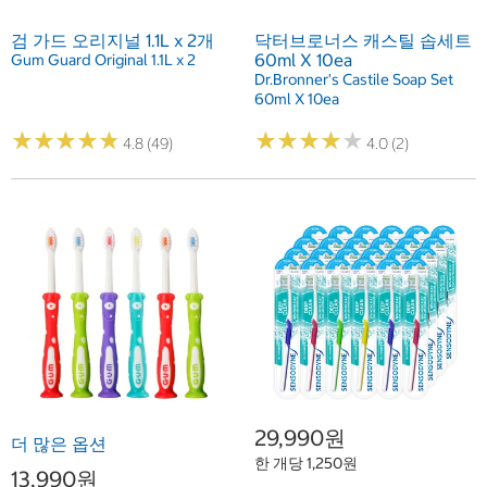
검 가드 오리지널 1.1L x 2개
닥터브로너스 캐스틸 솝세트
60ml X 10ea
Gum Guard Original 1.1L x 2
Dr.Bronner's Castile Soap Set
60ml X 10ea
★
★
★
★
★
★
★
★
★
★
★
★
★
★
★
★
★
★
★
★
4.8 (49)
4.0 (2)
29,990원
더 많은 옵션
한 개당 1,250원
13,990원