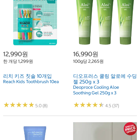
12,990원
16,990원
한 개당 1,299원
100g당 2,265원
리치 키즈 칫솔 10개입
디오프러스 쿨링 알로에 수딩
젤 250g x 3
Reach Kids Toothbrush 10ea
Deoproce Cooling Aloe
Soothing Gel 250g x 3
★
★
★
★
★
★
★
★
★
★
★
★
★
★
★
★
★
★
★
★
5.0 (8)
4.5 (37)