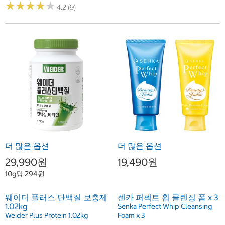
★
★
★
★
★
★
★
★
★
★
4.2 (9)
더 많은 옵션
더 많은 옵션
29,990원
19,490원
10g당 294원
웨이더 플러스 단백질 보충제
센카 퍼펙트 휩 클렌징 폼 x 3
1.02kg
Senka Perfect Whip Cleansing
Weider Plus Protein 1.02kg
Foam x 3