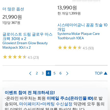
13,990원
더 많은 옵션
한 개당 1,399원
21,990원
1장당 367원
시스테마어금니 꼼꼼 칫솔 10
개입
Systema Molar Plaque Care
글로이스트 드림 글로우 마스
Toothbrush 10EA
크팩 30매 x 2
Glowiest Dream Glow Beauty
★
★
★
★
★
★
★
★
★
★
Maskpack 30ct x 2
4.5 (93)
★
★
★
★
★
★
★
★
★
★
4.5 (23)
이
다
TOP ▲
2
3
4
5
6
전
음
이벤트 참여 전 체크하세요!
-온라인 바우처는 회원
이메일 주소(온라인몰 ID)
로 발
송되며,
마이페이지>마케팅 수신설정
약관에 모두 동의
및 이메일 수신설정에 체크를 하셔야 합니다.