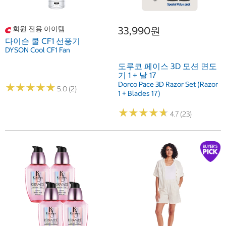
회원 전용 아이템
33,990원
다이슨 쿨 CF1 선풍기
DYSON Cool CF1 Fan
도루코 페이스 3D 모션 면도
기 1 + 날 17
Dorco Pace 3D Razor Set (Razor
★
★
★
★
★
★
★
★
★
★
5.0 (2)
1 + Blades 17)
★
★
★
★
★
★
★
★
★
★
4.7 (23)