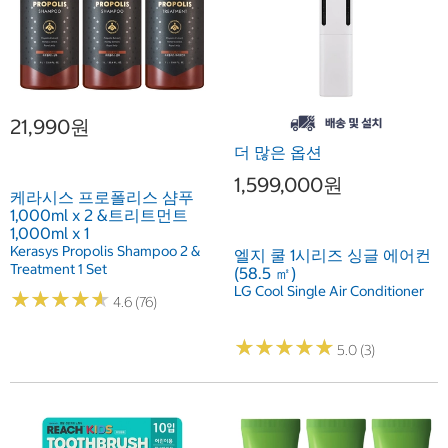
21,990원
더 많은 옵션
1,599,000원
케라시스 프로폴리스 샴푸
1,000ml x 2 &트리트먼트
1,000ml x 1
Kerasys Propolis Shampoo 2 &
엘지 쿨 1시리즈 싱글 에어컨
Treatment 1 Set
(58.5 ㎡)
LG Cool Single Air Conditioner
★
★
★
★
★
★
★
★
★
★
4.6 (76)
★
★
★
★
★
★
★
★
★
★
5.0 (3)