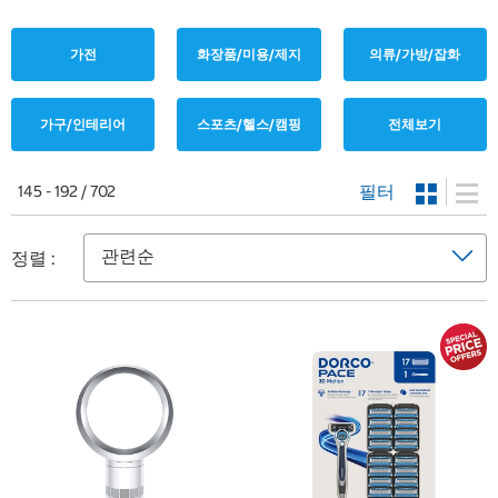
가전
화장품/미용/제지
의류/가방/잡화
가구/인테리어
스포츠/헬스/캠핑
전체보기
필터
145 - 192 / 702
정렬 :