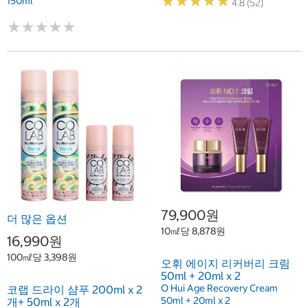
★
★
★
★
★
★
★
★
★
★
150ml
4.8 (52)
★
★
★
★
★
★
★
★
★
★
79,900원
더 많은 옵션
10㎖당 8,878원
16,990원
100㎖당 3,398원
오휘 에이지 리커버리 크림
50ml + 20ml x 2
O Hui Age Recovery Cream
코랩 드라이 샴푸 200ml x 2
50ml + 20ml x 2
개+ 50ml x 2개