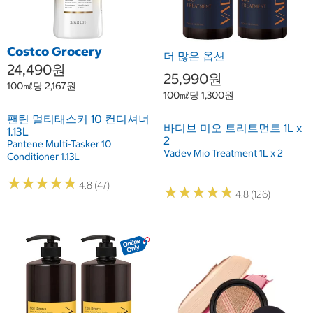
Costco Grocery
더 많은 옵션
24,490원
25,990원
100㎖당 2,167원
100㎖당 1,300원
팬틴 멀티태스커 10 컨디셔너
바디브 미오 트리트먼트 1L x
1.13L
2
Pantene Multi-Tasker 10
Vadev Mio Treatment 1L x 2
Conditioner 1.13L
★
★
★
★
★
★
★
★
★
★
4.8 (47)
★
★
★
★
★
★
★
★
★
★
4.8 (126)