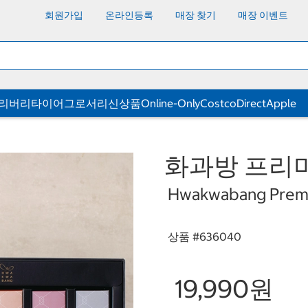
회원가입
온라인등록
매장 찾기
매장 이벤트
딜리버리
타이어
그로서리
신상품
Online-Only
CostcoDirect
Apple
화과방 프리미
Hwakwabang Premi
상품 #
636040
19,990원