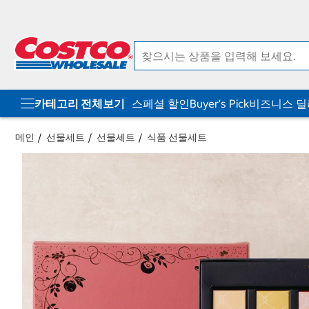
컨
메
텐
뉴
츠
로
로
바
바
로
로
가
가
기
기
카테고리 전체보기
스페셜 할인
Buyer's Pick
비즈니스 
메인
선물세트
선물세트
식품 선물세트