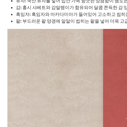
유자: 국산 유자를 넣어 입안 가득 향긋한 상큼함이 맴도
감: 홍시 샤베트와 감말랭이가 함유되어 달콤 쫀득한 감 
흑임자: 흑임자와 마카다미아가 들어있어 고소하고 씹히는
팥: 부드러운 팥 양갱에 알알이 씹히는 팥을 넣어 더욱 