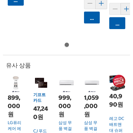
카트에 담기
카트에 담기
카트에 
유사 상품
기프트
40,9
899,
999,
1,059
카드
90원
000
000
,000
47,24
원
원
원
0원
레고 DC
LG퓨리
삼성 무
삼성 무
배트맨
케어 에
풍 벽걸
풍 벽걸
대 슈퍼
CJ 푸드