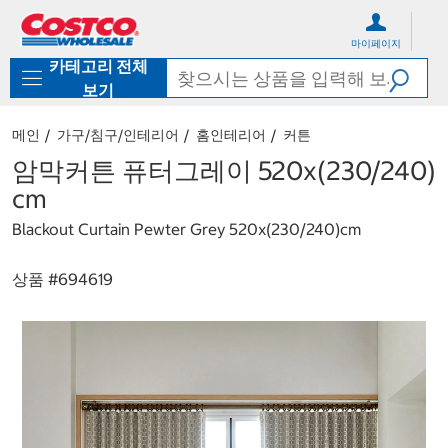
컨
메
텐
뉴
마이페이지
츠
로
카테고리 전체
로
바
바
로
보기
로
가
가
기
메인
가구/침구/인테리어
홈인테리어
커튼
기
암막커튼 퓨터그레이 520x(230/240)
cm
Blackout Curtain Pewter Grey 520x(230/240)cm
상품 #
694619