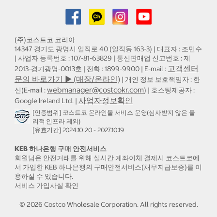
(주)코스트코 코리아
14347 경기도 광명시 일직로 40 (일직동 163-3) | 대표자 : 조민수
| 사업자 등록번호 : 107-81-63829 | 통신판매업 신고번호 : 제
고객센터
2013-경기광명-0013호 | 전화 : 1899-9900 | E-mail :
문의 바로가기 ▶ (매장/온라인)
| 개인 정보 보호책임자 : 한
webmanager@costcokr.com
신(E-mail :
) | 호스팅제공자 :
사업자정보확인
Google Ireland Ltd. |
[인증범위] 코스트코 온라인몰 서비스 운영(심사받지 않은 물
리적 인프라 제외)
[유효기간] 2024.10.20 - 2027.10.19
KEB 하나은행 구매 안전서비스
회원님은 안전거래를 위해 실시간 계좌이체 결제시 코스트코에
서 가입한 KEB 하나은행의 구매안전서비스(채무지급보증)를 이
용하실 수 있습니다.
서비스 가입사실 확인
©
2026
Costco Wholesale Corporation.
All rights reserved.