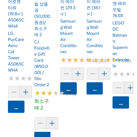
어로캣
이 에어
이 에어
맨 배트
빌 상품
타워
컨 (29.3
컨 (34.1
모빌
권
(19.8㎡)
㎡)
㎡)
76331
(50,000
AS065C
Samsun
Samsun
원권)/
LEGO
WHA
G Wall
G Wall
최소구
DC
LG
Mount
Mount
매 2
Batman
PuriCare
Air
Air
V
CJ
Aero
Conditio
Conditio
Superm
Foodvill
Cat
Ner
Ner
An
E Gift
Tower
★
★
★
★
★
★
★
★
★
★
★
★
★
★
★
★
★
★
★
★
Batmobi
Card
4.6 (20)
4.6 (18)
AS065C
Le
(₩50,0
WHA
00) /
★
★
★
★
★
★
★
★
★
★
★
★
★
★
★
★
Min
Order 2
카트에 담기
카트에 담기
★
★
★
★
★
★
★
★
★
★
3.0 (1)
최소구
카트에 
카트에 담기
매 2