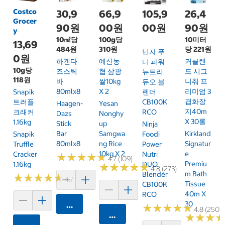
Costco
30,9
66,9
105,9
26,4
Grocer
90원
00원
00원
90원
y
10㎖당
100g당
10미터
13,69
484원
310원
당 221원
닌자 푸
0원
하겐다
예산농
커클랜
디 파워
10g당
즈스틱
협 삼광
드 시그
뉴트리
118원
바
쌀10kg
니춰 프
듀오 블
80mlx8
X 2
리미엄 3
Snapik
렌더
겹화장
트러플
CB100K
Haagen-
Yesan
지40m
크래커
RCO
Dazs
Nonghy
X 30롤
1.16kg
Stick
Up
Ninja
Bar
Samgwa
Kirkland
Snapik
Foodi
80mlx8
Ng Rice
Signatur
Truffle
Power
10kg X 2
E
Cracker
Nutri
★
★
★
★
★
★
★
★
★
★
4.7 (109)
Premiu
1.16kg
DUO
★
★
★
★
★
★
★
★
★
★
4.8 (273)
M Bath
Blender
★
★
★
★
★
★
★
★
★
★
4.7 (159)
Tissue
CB100K
40m X
RCO
30
카트에 담기
★
★
★
★
★
★
★
★
★
★
4.8 (250)
카트에 담기
★
★
★
★
★
★