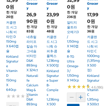
12,99
32,99
Grocer
Grocer
Grocer
0원
0원
y
y
y
한 개당
한 개당
26,9
23,99
17,99
20원
236원
90원
0원
0원
커클랜
알티지
한 개당
한 개당
한 개당
드 시그
울트라
83원
48원
36원
니춰 비
오메가3
타민 D
/
네츄럴
커클랜
커클랜
150mg
1,150mg
라이프
드 시그
드 시그
X 640캡
X 140캡
칼슘 마
니춰 슈
니춰 비
슐
슐
그네슘
퍼 B-콤
타민 C
비타민
플렉스
1000mg
Kirkland
R-TG
D&K
1,236mg
(1,315mg
Signatur
Ultra
893mg
X 500정
X 500
E
Omega-
X 324ct
정)
Vitamin
3 /
Kirkland
D
1,150mg
Naturali
Signatur
Kirkland
150mg
X 140cp
Fe
E Super
Signatur
X
Calcium
B-
E
★
★
★
★
★
★
★
★
★
★
4.6 (186)
640cp
Mag &
Comple
Vitamin
Vitamin
X
C
★
★
★
★
★
★
★
★
★
★
D&K
1,236mg
1,315mg
893mg
X 500
X 500ct