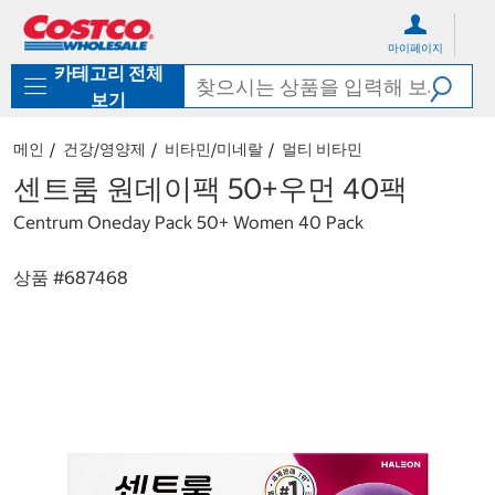
컨
메
텐
뉴
마이페이지
츠
로
카테고리 전체
로
바
바
로
보기
로
가
가
기
메인
건강/영양제
비타민/미네랄
멀티 비타민
기
센트룸 원데이팩 50+우먼 40팩
Centrum Oneday Pack 50+ Women 40 Pack
상품 #
687468