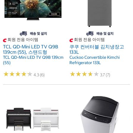
회원 전용 아이템
회원 전용 아이템
TCL QD-Mini LED TV Q9B
쿠쿠 컨버터블 김치냉장고
139cm (55), 스탠드형
133L
TCL QD-Mini LED TV Q9B 139cm
Cuckoo Convertible Kimchi
(55)
Refrigerator 133L
★
★
★
★
★
★
★
★
★
★
★
★
★
★
★
★
★
★
★
★
4.3 (6)
3.7 (7)