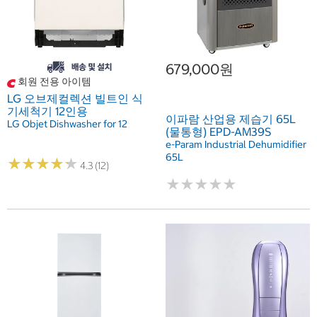
679,000원
회원 전용 아이템
LG 오브제컬렉션 빌트인 식
기세척기 12인용
이파람 산업용 제습기 65L
LG Objet Dishwasher for 12
(물통형) EPD-AM39S
e-Param Industrial Dehumidifier
65L
★
★
★
★
★
★
★
★
★
★
4.3 (12)
★
★
★
★
★
★
★
★
★
★