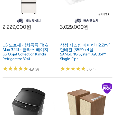
2,229,000원
3,029,000원
LG 오브제 김치톡톡 Fit &
삼성 시스템 에어컨 112.2m ²
Max 324L- 글라스 베이지
단배관 (35PY) 4실
LG Objet Collection Kimchi
SAMSUNG System A/C 35PY
Refrigerator 324L
Single-Pipe
★
★
★
★
★
★
★
★
★
★
★
★
★
★
★
★
★
★
★
★
4.9 (9)
5.0 (1)