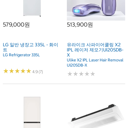
579,000원
513,900원
LG 일반 냉장고 335L - 화이
유라이크 사파이어쿨링 X2
트
IPL 레이저 제모기UI20SDB-
X
LG Refrigerator 335L
Ulike X2 IPL Laser Hair Removal
UI20SDB-X
★
★
★
★
★
★
★
★
★
★
4.9 (7)
★
★
★
★
★
★
★
★
★
★