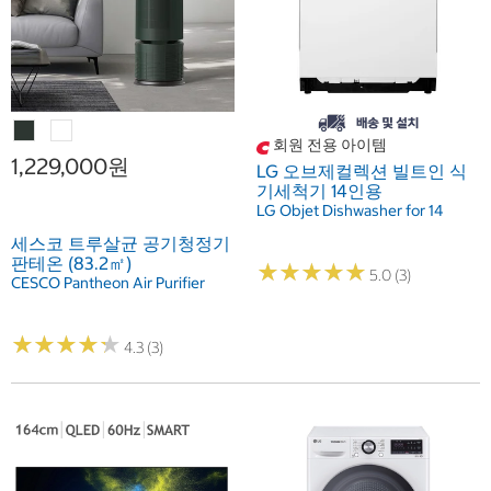
회원 전용 아이템
1,229,000원
LG 오브제컬렉션 빌트인 식
기세척기 14인용
LG Objet Dishwasher for 14
세스코 트루살균 공기청정기
판테온 (83.2㎡)
★
★
★
★
★
★
★
★
★
★
5.0 (3)
CESCO Pantheon Air Purifier
★
★
★
★
★
★
★
★
★
★
4.3 (3)