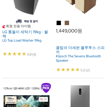
회원 전용 아이템
1,449,000원
LG 통돌이 세탁기 19kg - 블
랙
LG Top Load Washer 19kg
클립쉬 더세븐 블루투스 스피
커
★
★
★
★
★
★
★
★
★
★
4.8 (9)
Klipsch The Sevens Bluetooth
Speaker
★
★
★
★
★
★
★
★
★
★
5.0 (2)