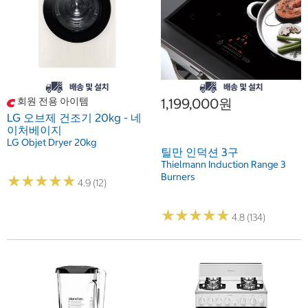
회원 전용 아이템
1,199,000원
LG 오브제 건조기 20kg - 네
이처베이지
LG Objet Dryer 20kg
틸만 인덕션 3구
Thielmann Induction Range 3
Burners
★
★
★
★
★
★
★
★
★
★
4.9 (12)
★
★
★
★
★
★
★
★
★
★
4.8 (134)