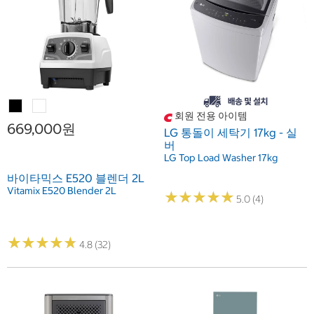
회원 전용 아이템
669,000원
LG 통돌이 세탁기 17kg - 실
버
LG Top Load Washer 17kg
바이타믹스 E520 블렌더 2L
Vitamix E520 Blender 2L
★
★
★
★
★
★
★
★
★
★
5.0 (4)
★
★
★
★
★
★
★
★
★
★
4.8 (32)