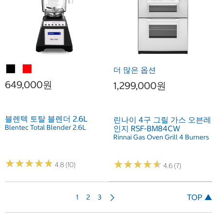
더 많은 옵션
649,000원
1,299,000원
블렌텍 토탈 블렌더 2.6L
린나이 4구 그릴 가스 오븐레
Blentec Total Blender 2.6L
인지 RSF-BM84CW
Rinnai Gas Oven Grill 4 Burners
★
★
★
★
★
★
★
★
★
★
★
★
★
★
★
★
★
★
★
★
4.8 (10)
4.6 (7)
다
TOP ▲
1
2
3
음