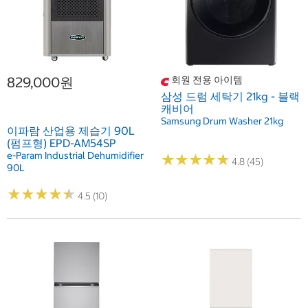
829,000원
회원 전용 아이템
삼성 드럼 세탁기 21kg - 블랙
캐비어
Samsung Drum Washer 21kg
이파람 산업용 제습기 90L
(펌프형) EPD-AM54SP
e-Param Industrial Dehumidifier
★
★
★
★
★
★
★
★
★
★
4.8 (45)
90L
★
★
★
★
★
★
★
★
★
★
4.5 (10)