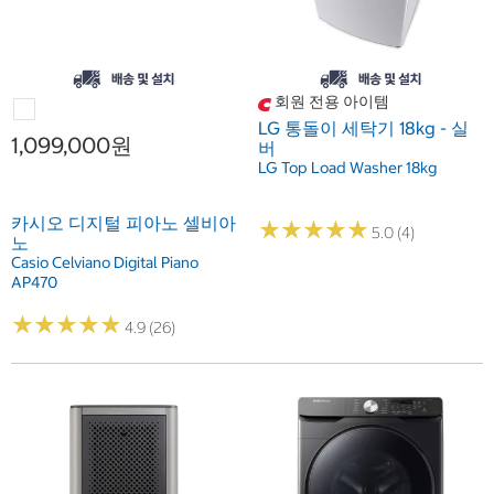
회원 전용 아이템
LG 통돌이 세탁기 18kg - 실
1,099,000원
버
LG Top Load Washer 18kg
카시오 디지털 피아노 셀비아
★
★
★
★
★
★
★
★
★
★
5.0 (4)
노
Casio Celviano Digital Piano
AP470
★
★
★
★
★
★
★
★
★
★
4.9 (26)