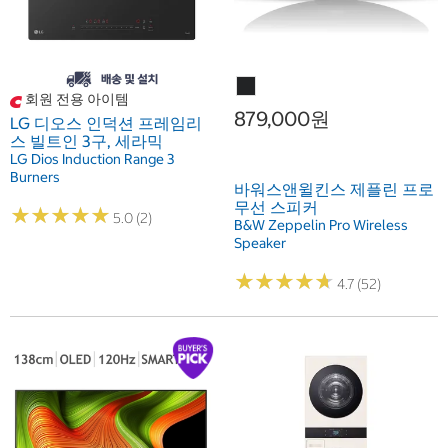
회원 전용 아이템
879,000원
LG 디오스 인덕션 프레임리
스 빌트인 3구, 세라믹
LG Dios Induction Range 3
Burners
바워스앤윌킨스 제플린 프로
무선 스피커
★
★
★
★
★
★
★
★
★
★
5.0 (2)
B&W Zeppelin Pro Wireless
Speaker
★
★
★
★
★
★
★
★
★
★
4.7 (52)