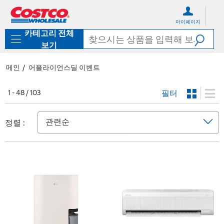
컨
메
텐
뉴
마이페이지
츠
로
카테고리 전체
로
바
바
로
보기
로
가
가
기
메인
어플라이언스딜 이벤트
기
필터
1 - 48 / 103
정렬 :