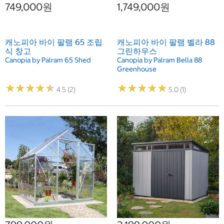
749,000원
1,749,000원
캐노피아 바이 팔램 65 조립
캐노피아 바이 팔램 벨라 88
식 창고
그린하우스
Canopia by Palram 65 Shed
Canopia by Palram Bella 88
Greenhouse
★
★
★
★
★
★
★
★
★
★
★
★
★
★
★
★
★
★
★
★
4.5 (2)
5.0 (1)