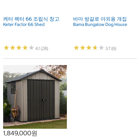
케터 팩터 66 조립식 창고
바마 방갈로 야외용 개집
Keter Factor 66 Shed
Bama Bungalow Dog House
★
★
★
★
★
★
★
★
★
★
★
★
★
★
★
★
★
★
★
★
4.1 (28)
3.7 (6)
1,849,000원