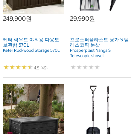
249,900원
29,990원
케터 락우드 야외용 다용도
프로스퍼플라스트 낭가 S 텔
보관함 570L
레스코픽 눈삽
Keter Rockwood Storage 570L
Prosperplast Nanga S
Telescopic shovel
★
★
★
★
★
★
★
★
★
★
★
★
★
★
★
★
★
★
★
★
4.5 (49)