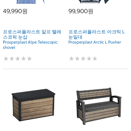
49,990원
99,900원
프로스퍼플라스트 알프 텔레
프로스퍼플라스트 아크틱 L
스코픽 눈삽
눈밀대
Prosperplast Alpe Telescopic
Prosperplast Arctic L Pusher
shovel
★
★
★
★
★
★
★
★
★
★
★
★
★
★
★
★
★
★
★
★