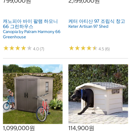
799,000원
2,199,000원
캐노피아 바이 팔램 하모니
케터 아티산 97 조립식 창고
66 그린하우스
Keter Artisan 97 Shed
Canopia by Palram Harmony 66
Greenhouse
★
★
★
★
★
★
★
★
★
★
★
★
★
★
★
★
★
★
★
★
4.0 (7)
4.5 (6)
1,099,000원
114,900원