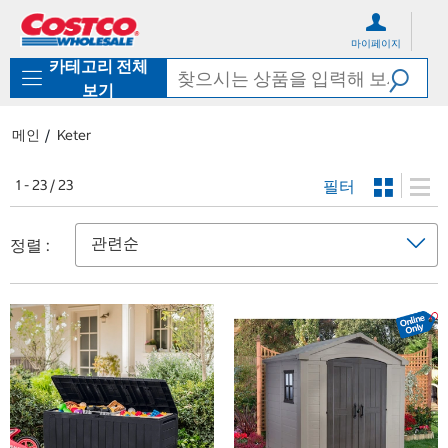
컨
메
텐
뉴
마이페이지
츠
로
카테고리 전체
로
바
바
로
보기
로
가
가
기
메인
Keter
기
필터
1 - 23 / 23
정렬 :