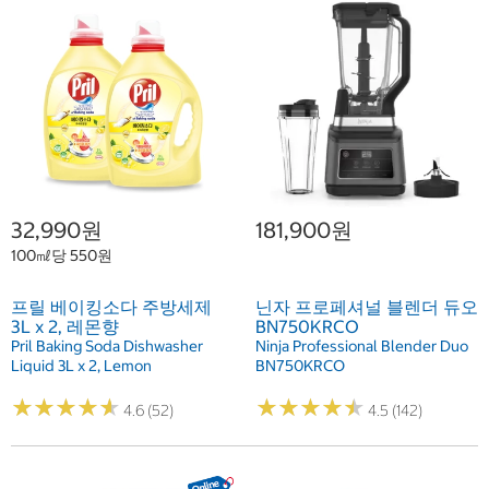
32,990원
181,900원
100㎖당 550원
프릴 베이킹소다 주방세제
닌자 프로페셔널 블렌더 듀오
3L x 2, 레몬향
BN750KRCO
Pril Baking Soda Dishwasher
Ninja Professional Blender Duo
Liquid 3L x 2, Lemon
BN750KRCO
★
★
★
★
★
★
★
★
★
★
★
★
★
★
★
★
★
★
★
★
4.6 (52)
4.5 (142)