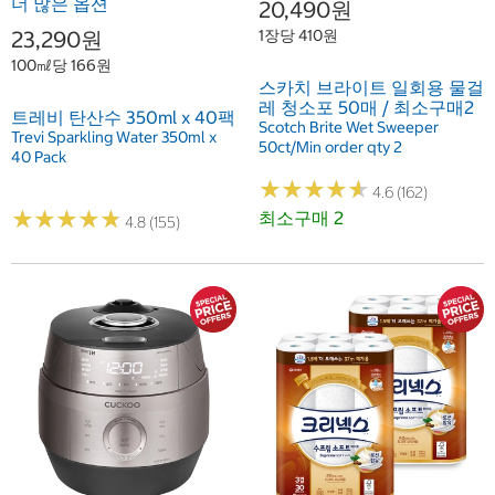
더 많은 옵션
20,490원
1장당 410원
23,290원
100㎖당 166원
스카치 브라이트 일회용 물걸
레 청소포 50매 / 최소구매2
트레비 탄산수 350ml x 40팩
Scotch Brite Wet Sweeper
Trevi Sparkling Water 350ml x
50ct/Min order qty 2
40 Pack
★
★
★
★
★
★
★
★
★
★
4.6 (162)
★
★
★
★
★
★
★
★
★
★
최소구매 2
4.8 (155)