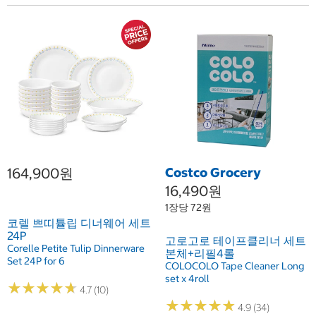
164,900원
Costco Grocery
16,490원
1장당 72원
코렐 쁘띠튤립 디너웨어 세트
24P
고로고로 테이프클리너 세트
Corelle Petite Tulip Dinnerware
본체+리필4롤
Set 24P for 6
COLOCOLO Tape Cleaner Long
set x 4roll
★
★
★
★
★
★
★
★
★
★
4.7 (10)
★
★
★
★
★
★
★
★
★
★
4.9 (34)