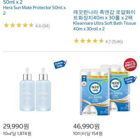
50ml x 2
Hera Sun Mate Protector 50ml x
깨끗한나라 촉앤감 로얄화이
2
트화장지40m x 30롤 x 2팩
Kleannara Ultra Soft Bath Tissue
★
★
★
★
★
★
★
★
★
★
4.6 (94)
40m x 30roll x 2
★
★
★
★
★
★
★
★
★
★
4.7 (1546)
29,990원
46,990원
10㎖당 1,874원
10미터당 154원