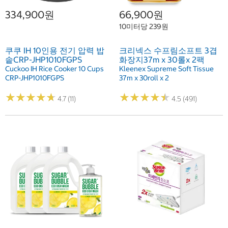
334,900원
66,900원
10미터당 239원
쿠쿠 IH 10인용 전기 압력 밥
크리넥스 수프림소프트 3겹
솥CRP-JHP1010FGPS
화장지37m x 30롤x 2팩
Cuckoo IH Rice Cooker 10 Cups
Kleenex Supreme Soft Tissue
CRP-JHP1010FGPS
37m x 30roll x 2
★
★
★
★
★
★
★
★
★
★
★
★
★
★
★
★
★
★
★
★
4.7 (11)
4.5 (491)