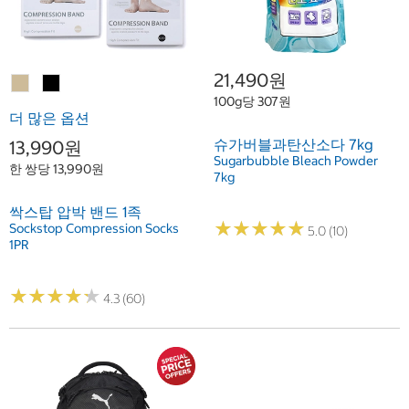
21,490원
100g당 307원
더 많은 옵션
슈가버블과탄산소다 7kg
13,990원
Sugarbubble Bleach Powder
한 쌍당 13,990원
7kg
싹스탑 압박 밴드 1족
★
★
★
★
★
★
★
★
★
★
Sockstop Compression Socks
5.0 (10)
1PR
★
★
★
★
★
★
★
★
★
★
4.3 (60)