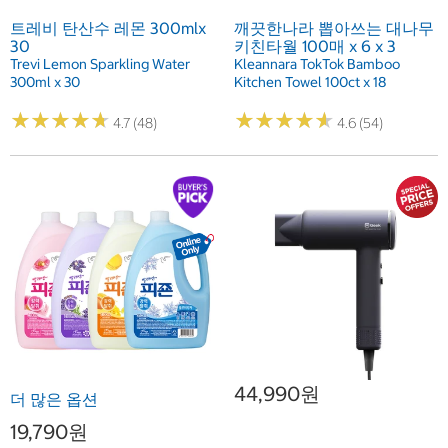
트레비 탄산수 레몬 300mlx
깨끗한나라 뽑아쓰는 대나무
30
키친타월 100매 x 6 x 3
Trevi Lemon Sparkling Water
Kleannara TokTok Bamboo
300ml x 30
Kitchen Towel 100ct x 18
★
★
★
★
★
★
★
★
★
★
★
★
★
★
★
★
★
★
★
★
4.7 (48)
4.6 (54)
44,990원
더 많은 옵션
19,790원