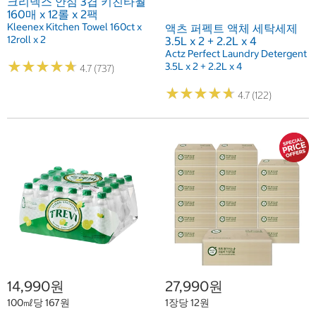
크리넥스 안심 3겹 키친타월
160매 x 12롤 x 2팩
Kleenex Kitchen Towel 160ct x
액츠 퍼펙트 액체 세탁세제
12roll x 2
3.5L x 2 + 2.2L x 4
Actz Perfect Laundry Detergent
★
★
★
★
★
★
★
★
★
★
3.5L x 2 + 2.2L x 4
4.7 (737)
★
★
★
★
★
★
★
★
★
★
4.7 (122)
14,990원
27,990원
100㎖당 167원
1장당 12원