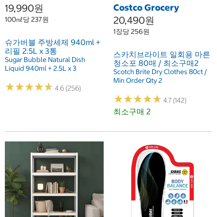
19,990원
Costco Grocery
20,490원
100㎖당 237원
1장당 256원
슈가버블 주방세제 940ml +
리필 2.5L x 3통
스카치브라이트 일회용 마른
Sugar Bubble Natural Dish
청소포 80매 / 최소구매2
Liquid 940ml + 2.5L x 3
Scotch Brite Dry Clothes 80ct /
Min Order Qty 2
★
★
★
★
★
★
★
★
★
★
4.6 (256)
★
★
★
★
★
★
★
★
★
★
4.7 (142)
최소구매 2