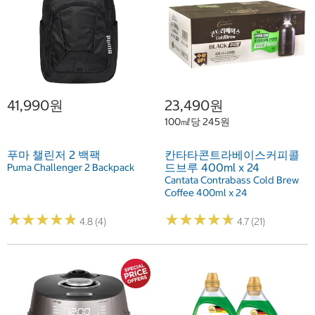
41,990원
23,490원
100㎖당 245원
푸마 챌린저 2 백팩
칸타타콘트라베이스커피콜
드브루 400ml x 24
Puma Challenger 2 Backpack
Cantata Contrabass Cold Brew
Coffee 400ml x 24
★
★
★
★
★
★
★
★
★
★
★
★
★
★
★
★
★
★
★
★
4.8 (4)
4.7 (21)