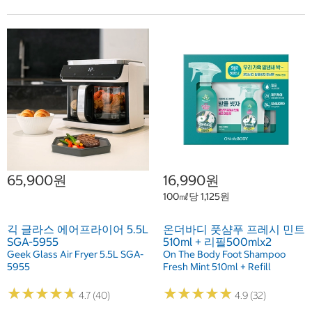
65,900원
16,990원
100㎖당 1,125원
긱 글라스 에어프라이어 5.5L
온더바디 풋샴푸 프레시 민트
SGA-5955
510ml + 리필500mlx2
Geek Glass Air Fryer 5.5L SGA-
On The Body Foot Shampoo
5955
Fresh Mint 510ml + Refill
★
★
★
★
★
★
★
★
★
★
★
★
★
★
★
★
★
★
★
★
4.7 (40)
4.9 (32)