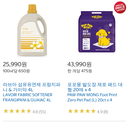
25,990원
43,990원
100㎖당 650원
한 개당 475원
라브아 섬유유연제 프랑지파
포포몽 발도장 제로 패드 대
니 & 가이악 4L
형 20매 x 4
LAVOIR FABRIC SOFTENER
PAW-PAW MONG Foot Print
FRANGIPANI & GUAIAC 4L
Zero Pet Pad (L) 20ct x 4
★
★
★
★
★
★
★
★
★
★
★
★
★
★
★
★
★
★
★
★
4.6 (55)
4.9 (8)