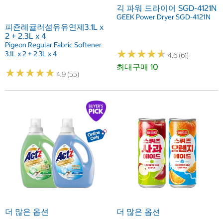
긱 파워 드라이어 SGD-4121N
GEEK Power Dryer SGD-4121N
피죤레귤러섬유유연제3.1L x
2 + 2.3L x 4
Pigeon Regular Fabric Softener
★
★
★
★
★
★
★
★
★
★
3.1L x 2 + 2.3L x 4
4.6 (61)
최대구매 10
★
★
★
★
★
★
★
★
★
★
4.9 (55)
더 많은 옵션
더 많은 옵션