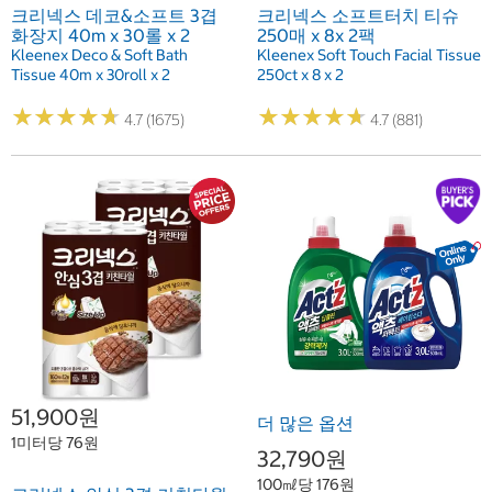
크리넥스 데코&소프트 3겹
크리넥스 소프트터치 티슈
화장지 40m x 30롤 x 2
250매 x 8x 2팩
Kleenex Deco & Soft Bath
Kleenex Soft Touch Facial Tissue
Tissue 40m x 30roll x 2
250ct x 8 x 2
★
★
★
★
★
★
★
★
★
★
★
★
★
★
★
★
★
★
★
★
4.7 (1675)
4.7 (881)
51,900원
더 많은 옵션
1미터당 76원
32,790원
100㎖당 176원