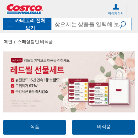
컨
메
텐
뉴
마이페이지
츠
로
카테고리 전체
로
바
바
로
보기
로
가
가
기
메인
스페셜할인 비식품
기
식품
비식품