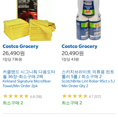
Costco Grocery
Costco Grocery
26,490원
20,490원
1장당 736원
1장당 43원
커클랜드 시그니춰 다용도타
스카치브라이트 의류용 린트
월 36장-최소구매 2팩
롤러 5롤 / 최소구매 2
Kirkland Signature Microfiber
ScotchBrite Lint Roller 95ct x 5 /
Towel/Min Order 2pk
Min Order Qty 2
★
★
★
★
★
★
★
★
★
★
★
★
★
★
★
★
★
★
★
★
4.8 (118)
4.7 (107)
최소구매 2
최소구매 2