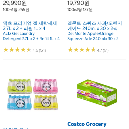
29,990원
19,790원
100㎖당 255원
100㎖당 137원
액츠 프리미엄 젤 세탁세제
델몬트 스퀴즈 사과/오렌지
2.7L x 2 + 리필 1L x 4
에이드 240ml x 30 x 2팩
Actz Gel Laundry
Del Monte Apple/Orange
Detergent2.7L x 2 + Refill 1L x 4
Squeeze Ade 240mlx 30 x 2
★
★
★
★
★
★
★
★
★
★
★
★
★
★
★
★
★
★
★
★
4.6 (121)
4.7 (51)
Costco Grocery