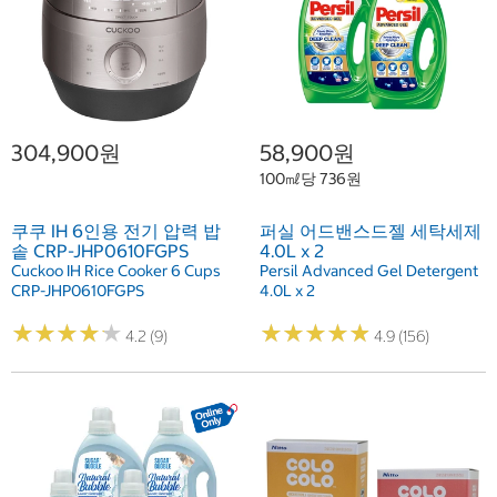
304,900원
58,900원
100㎖당 736원
쿠쿠 IH 6인용 전기 압력 밥
퍼실 어드밴스드젤 세탁세제
솥 CRP-JHP0610FGPS
4.0L x 2
Cuckoo IH Rice Cooker 6 Cups
Persil Advanced Gel Detergent
CRP-JHP0610FGPS
4.0L x 2
★
★
★
★
★
★
★
★
★
★
★
★
★
★
★
★
★
★
★
★
4.2 (9)
4.9 (156)