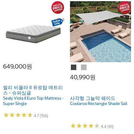
649,000원
40,990원
씰리 비올라 II 유로탑 매트리
스 - 슈퍼싱글
사각형 그늘막 쉐이드
Sealy Viola II Euro Top Mattress -
Super Single
Coolaroo Rectangle Shade Sail
★
★
★
★
★
★
★
★
★
★
4.7 (156)
★
★
★
★
★
★
★
★
★
★
4.4 (41)