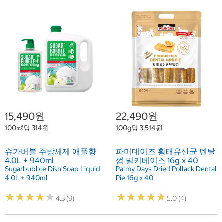
15,490원
22,490원
100㎖당 314원
100g당 3,514원
슈가버블 주방세제 애플향
파미데이즈 황태유산균 덴탈
4.0L + 940ml
껌 밀키베이스 16g x 40
Sugarbubble Dish Soap Liquid
Palmy Days Dried Pollack Dental
4.0L + 940ml
Pie 16g x 40
★
★
★
★
★
★
★
★
★
★
★
★
★
★
★
★
★
★
★
★
4.3 (9)
5.0 (4)