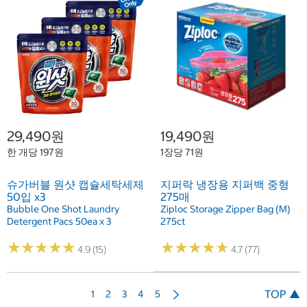
29,490원
19,490원
한 개당 197원
1장당 71원
슈가버블 원샷 캡슐세탁세제
지퍼락 냉장용 지퍼백 중형
50입 x3
275매
Bubble One Shot Laundry
Ziploc Storage Zipper Bag (M)
Detergent Pacs 50ea x 3
275ct
★
★
★
★
★
★
★
★
★
★
★
★
★
★
★
★
★
★
★
★
4.9 (15)
4.7 (77)
다
TOP ▲
1
2
3
4
5
음