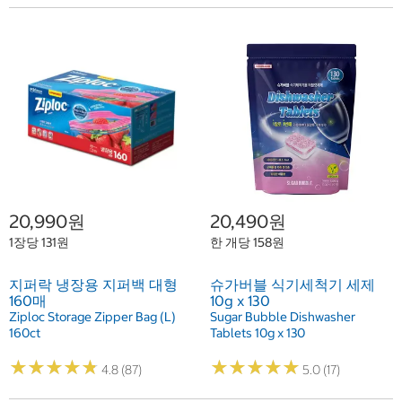
20,990원
20,490원
1장당 131원
한 개당 158원
지퍼락 냉장용 지퍼백 대형
슈가버블 식기세척기 세제
160매
10g x 130
Ziploc Storage Zipper Bag (L)
Sugar Bubble Dishwasher
160ct
Tablets 10g x 130
★
★
★
★
★
★
★
★
★
★
★
★
★
★
★
★
★
★
★
★
4.8 (87)
5.0 (17)