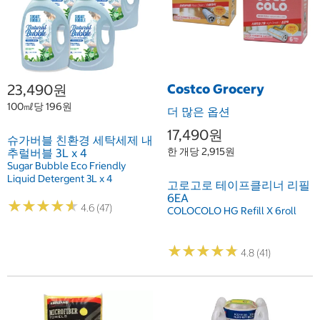
23,490원
Costco Grocery
100㎖당 196원
더 많은 옵션
17,490원
슈가버블 친환경 세탁세제 내
한 개당 2,915원
추럴버블 3L x 4
Sugar Bubble Eco Friendly
Liquid Detergent 3L x 4
고로고로 테이프클리너 리필
6EA
★
★
★
★
★
★
★
★
★
★
4.6 (47)
COLOCOLO HG Refill X 6roll
★
★
★
★
★
★
★
★
★
★
4.8 (41)