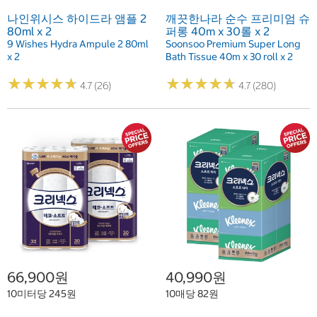
나인위시스 하이드라 앰플 2
깨끗한나라 순수 프리미엄 슈
80ml x 2
퍼롱 40m x 30롤 x 2
9 Wishes Hydra Ampule 2 80ml
Soonsoo Premium Super Long
x 2
Bath Tissue 40m x 30 roll x 2
★
★
★
★
★
★
★
★
★
★
★
★
★
★
★
★
★
★
★
★
4.7 (26)
4.7 (280)
66,900원
40,990원
10미터당 245원
10매당 82원