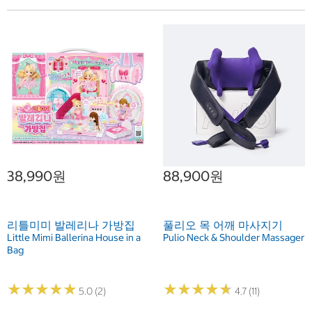
38,990원
88,900원
리틀미미 발레리나 가방집
풀리오 목 어깨 마사지기
Little Mimi Ballerina House in a
Pulio Neck & Shoulder Massager
Bag
★
★
★
★
★
★
★
★
★
★
★
★
★
★
★
★
★
★
★
★
5.0 (2)
4.7 (11)