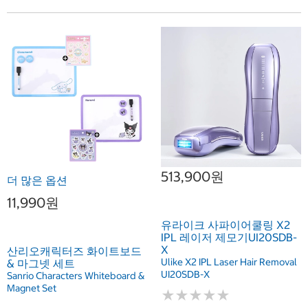
513,900원
더 많은 옵션
11,990원
유라이크 사파이어쿨링 X2
IPL 레이저 제모기UI20SDB-
X
산리오캐릭터즈 화이트보드
Ulike X2 IPL Laser Hair Removal
& 마그넷 세트
UI20SDB-X
Sanrio Characters Whiteboard &
Magnet Set
★
★
★
★
★
★
★
★
★
★