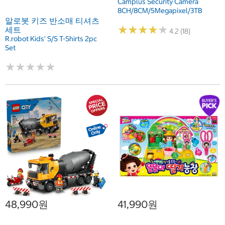
Camplus Security Camera
8CH/8CM/5Megapixel/3TB
알로봇 키즈 반소매 티셔츠
★
★
★
★
★
★
★
★
★
★
세트
4.2 (18)
R.robot Kids' S/S T-Shirts 2pc
Set
★
★
★
★
★
★
★
★
★
★
48,990원
41,990원