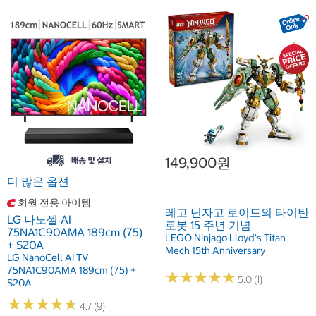
149,900원
더 많은 옵션
회원 전용 아이템
레고 닌자고 로이드의 타이탄
LG 나노셀 AI
로봇 15 주년 기념
75NA1C90AMA 189cm (75)
LEGO Ninjago Lloyd's Titan
+ S20A
Mech 15th Anniversary
LG NanoCell AI TV
75NA1C90AMA 189cm (75) +
★
★
★
★
★
★
★
★
★
★
5.0 (1)
S20A
★
★
★
★
★
★
★
★
★
★
4.7 (9)