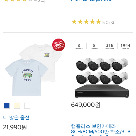
★
★
★
★
★
★
★
★
★
★
5.0 (3)
649,000원
더 많은 옵션
캠플러스 보안카메라
21,990원
8CH/8CM/500만 화소/3TB