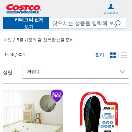
컨
메
텐
뉴
마이페이지
츠
로
카테고리 전체
로
바
바
로
보기
로
가
가
기
메인
5월 가정의 달, 행복한 선물 준비
기
필터
1 - 48 / 304
정렬 :