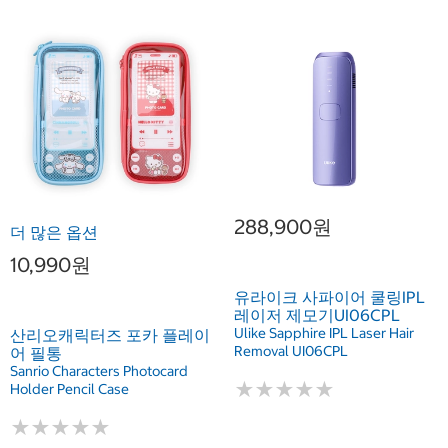
288,900원
더 많은 옵션
10,990원
유라이크 사파이어 쿨링IPL
레이저 제모기UI06CPL
Ulike Sapphire IPL Laser Hair
산리오캐릭터즈 포카 플레이
Removal UI06CPL
어 필통
Sanrio Characters Photocard
★
★
★
★
★
★
★
★
★
★
Holder Pencil Case
★
★
★
★
★
★
★
★
★
★