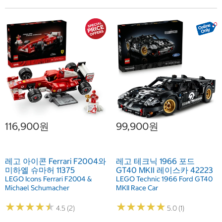
116,900원
99,900원
레고 아이콘 Ferrari F2004와
레고 테크닉 1966 포드
미하엘 슈마허 11375
GT40 MKII 레이스카 42223
LEGO Icons Ferrari F2004 &
LEGO Technic 1966 Ford GT40
Michael Schumacher
MKII Race Car
★
★
★
★
★
★
★
★
★
★
★
★
★
★
★
★
★
★
★
★
4.5 (2)
5.0 (1)