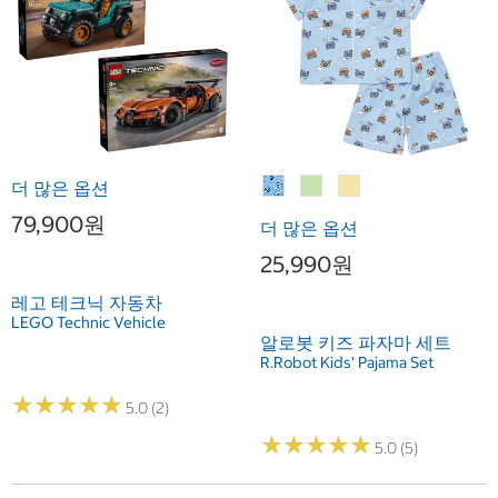
더 많은 옵션
79,900원
더 많은 옵션
25,990원
레고 테크닉 자동차
LEGO Technic Vehicle
알로봇 키즈 파자마 세트
R.Robot Kids' Pajama Set
★
★
★
★
★
★
★
★
★
★
5.0 (2)
★
★
★
★
★
★
★
★
★
★
5.0 (5)