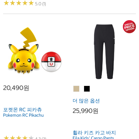
★
★
★
★
★
★
★
★
★
★
5.0 (1)
20,490원
더 많은 옵션
포켓몬 RC 피카츄
25,990원
Pokemon RC Pikachu
휠라 키즈 카고 바지
★
★
★
★
★
★
★
★
★
★
Fila Kids' Cargo Pants
4.3 (3)