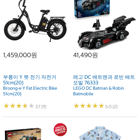
1,459,000원
41,490원
부릉이 Y 펫 전기 자전거
레고 DC 배트맨과 로빈 배트
51cm(20)
모빌 76333
Broong-e Y Fat Electric Bike
LEGO DC Batman & Robin
51cm(20)
Batmobile
★
★
★
★
★
★
★
★
★
★
★
★
★
★
★
★
★
★
★
★
3.7 (11)
5.0 (2)