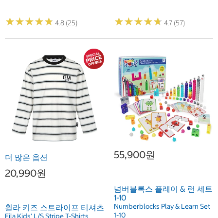
★
★
★
★
★
★
★
★
★
★
★
★
★
★
★
★
★
★
★
★
4.8 (25)
4.7 (57)
55,900원
더 많은 옵션
20,990원
넘버블록스 플레이 & 런 세트
1-10
Numberblocks Play & Learn Set
휠라 키즈 스트라이프 티셔츠
1-10
Fila Kids' L/S Stripe T-Shirts