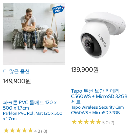
139,900원
더 많은 옵션
149,900원
Tapo 무선 보안 카메라
C560WS + MicroSD 32GB
세트
파크론 PVC 롤매트 120 x
Tapo Wireless Security Cam
500 x 1.7cm
C560WS + MicroSD 32GB
Parklon PVC Roll Mat 120 x 500
x 1.7cm
★
★
★
★
★
★
★
★
★
★
5.0 (2)
★
★
★
★
★
★
★
★
★
★
4.8 (18)