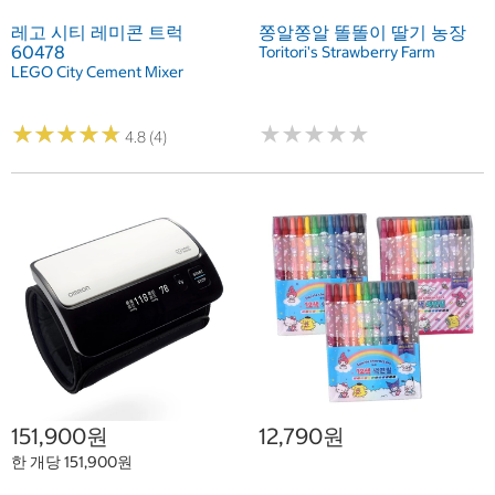
레고 시티 레미콘 트럭
쫑알쫑알 똘똘이 딸기 농장
60478
Toritori's Strawberry Farm
LEGO City Cement Mixer
★
★
★
★
★
★
★
★
★
★
★
★
★
★
★
★
★
★
★
★
4.8 (4)
151,900원
12,790원
한 개당 151,900원