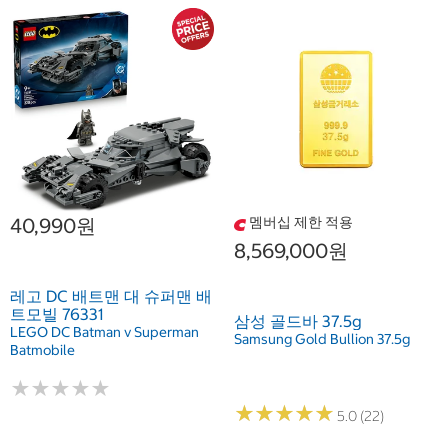
40,990원
멤버십 제한 적용
8,569,000원
레고 DC 배트맨 대 슈퍼맨 배
트모빌 76331
삼성 골드바 37.5g
LEGO DC Batman v Superman
Samsung Gold Bullion 37.5g
Batmobile
★
★
★
★
★
★
★
★
★
★
★
★
★
★
★
★
★
★
★
★
5.0 (22)