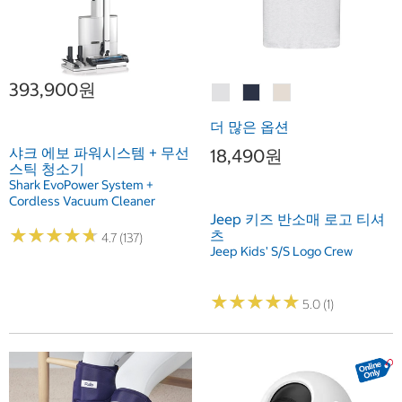
393,900원
더 많은 옵션
샤크 에보 파워시스템 + 무선
18,490원
스틱 청소기
Shark EvoPower System +
Cordless Vacuum Cleaner
Jeep 키즈 반소매 로고 티셔
★
★
★
★
★
★
★
★
★
★
츠
4.7 (137)
Jeep Kids' S/S Logo Crew
★
★
★
★
★
★
★
★
★
★
5.0 (1)