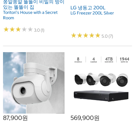
쫑알쫑알 똘똘이 비밀의 방이
있는 똘똘이 집
LG 냉동고 200L
Toritori's House with a Secret
LG Freezer 200L Silver
Room
★
★
★
★
★
★
★
★
★
★
3.0 (1)
★
★
★
★
★
★
★
★
★
★
5.0 (7)
87,900원
569,900원