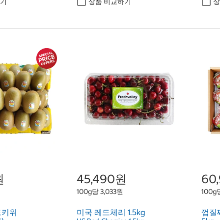
하기
상품 비교하기
상
원
45,490원
60
100g당 3,033원
100g당
드키위
미국 레드체리 1.5kg
껍질