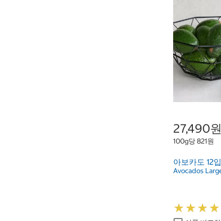
27,490
100g당 821원
아보카도 12입(
Avocados Large
★
★
★
★
★
★
★
★