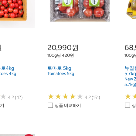
원
20,990원
68
100g당 420원
100g
토4kg
토마토 5kg
뉴질
5.7k
atoes 4kg
Tomatoes 5kg
New Z
5.7kg
★
★
★
★
★
★
★
★
★
★
★
★
★
★
4.2 (47)
4.2 (151)
하기
상품 비교하기
상