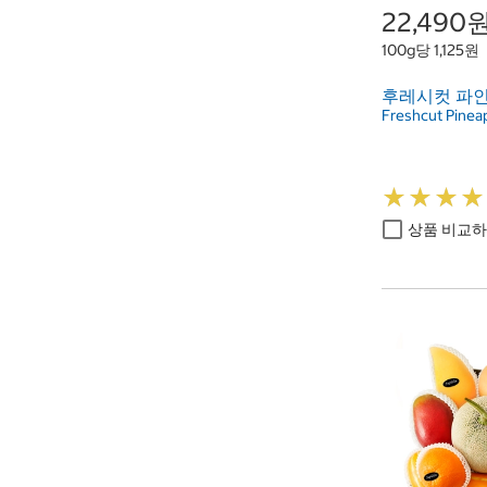
22,490
100g당 1,125원
후레시컷 파인애
Freshcut Pineap
★
★
★
★
★
★
★
★
상품 비교