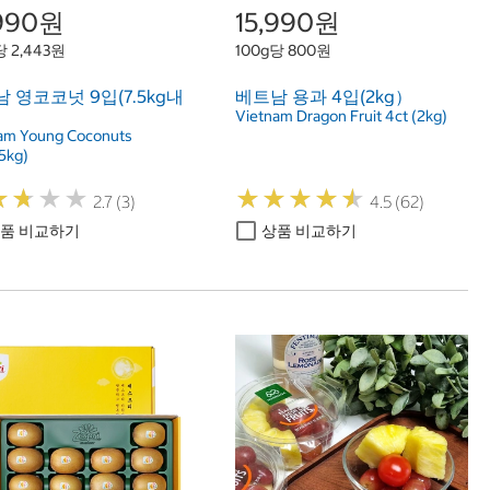
,990원
15,990원
 2,443원
100g당 800원
 영코코넛 9입(7.5kg내
베트남 용과 4입(2kg）
Vietnam Dragon Fruit 4ct (2kg)
am Young Coconuts
5kg)
★
★
★
★
★
★
★
★
★
★
★
★
★
★
★
★
★
★
2.7 (3)
4.5 (62)
품 비교하기
상품 비교하기