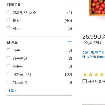
카테고리
건과일/건채소
(4)
과일
(40)
채소
(5)
26,990
브랜드
100g당 675원
가족
(3)
실키 핑크토마
Silky Pink Tom
경북통상
(2)
수플린
(3)
★
★
★
★
★
★
★
★
이화프레시
(20)
상품 비교
제스프리
(5)
더보기