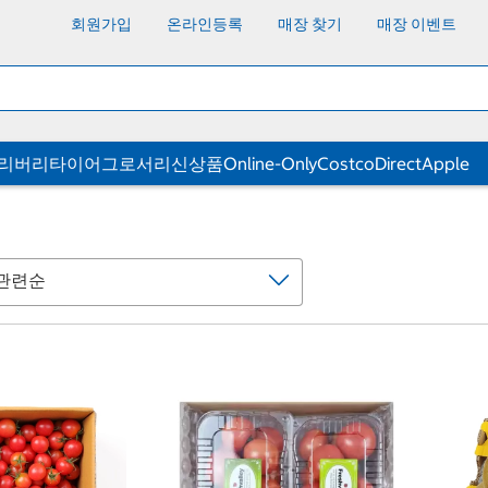
회원가입
온라인등록
매장 찾기
매장 이벤트
딜리버리
타이어
그로서리
신상품
Online-Only
CostcoDirect
Apple