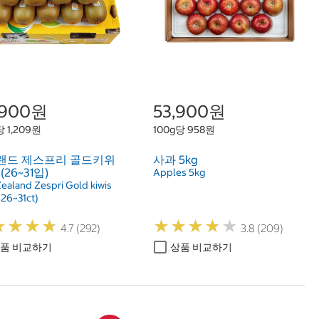
,900원
53,900원
당 1,209원
100g당 958원
랜드 제스프리 골드키위
사과 5kg
g(26~31입)
Apples 5kg
ealand Zespri Gold kiwis
(26~31ct)
★
★
★
★
★
★
★
★
★
★
★
★
★
★
★
★
★
★
4.7 (292)
3.8 (209)
품 비교하기
상품 비교하기