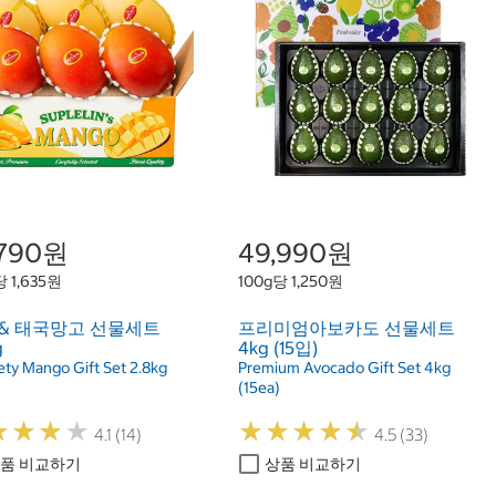
,790원
49,990원
당 1,635원
100g당 1,250원
 & 태국망고 선물세트
프리미엄아보카도 선물세트
g
4kg (15입)
ety Mango Gift Set 2.8kg
Premium Avocado Gift Set 4kg
(15ea)
★
★
★
★
★
★
★
★
★
★
★
★
★
★
★
★
★
★
4.1 (14)
4.5 (33)
품 비교하기
상품 비교하기