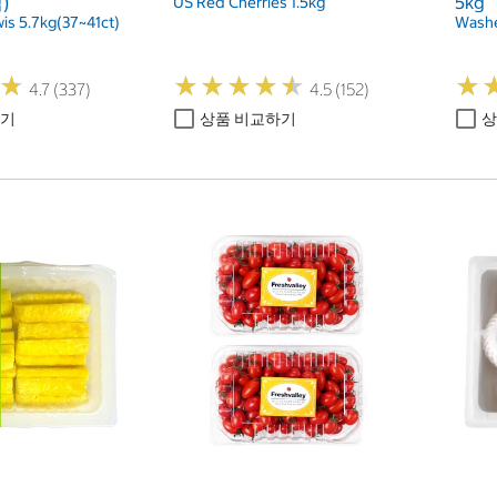
)
5kg
US Red Cherries 1.5kg
is 5.7kg(37~41ct)
Washe
★
★
★
★
★
★
★
★
★
★
★
★
★
★
4.7 (337)
4.5 (152)
하기
상품 비교하기
상