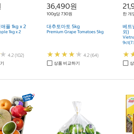
원
36,490원
21
100g당 730원
한 개당
플 1kg x 2
대추토마토 5kg
베트남
외)
ple 1kg x 2
Premium Grape Tomatoes 5kg
Vietn
9ct(7.
★
★
★
★
★
★
★
★
★
★
★
★
★
★
4.2 (102)
4.2 (64)
하기
상품 비교하기
상