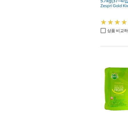
5.7kg(37~41입
Zespri Gold Kiw
★
★
★
★
★
★
★
★
상품 비교