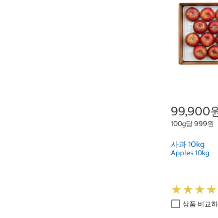
99,900
100g당 999원
사과 10kg
Apples 10kg
★
★
★
★
★
★
★
★
상품 비교