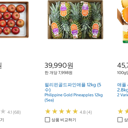
원
39,990원
45
한 개당 7,998원
100g
필리핀골드파인애플 12kg (5
애플
수)
2.8k
Philippine Gold Pineapples 12kg
2 Vari
(5ea)
★
★
★
★
★
★
★
★
★
★
★
★
★
★
4.1 (68)
4.8 (4)
하기
상품 비교하기
상