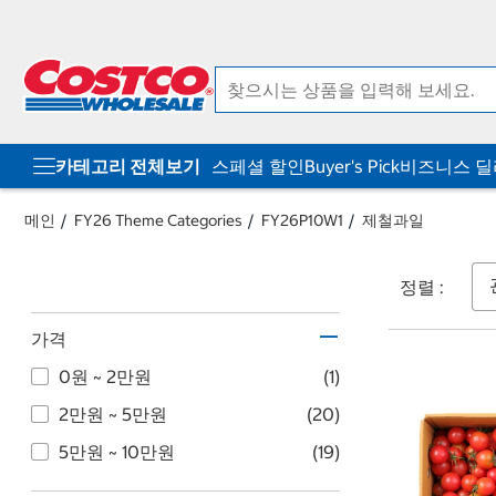
컨
메
텐
뉴
츠
로
로
바
바
로
로
가
가
기
기
카테고리 전체보기
스페셜 할인
Buyer's Pick
비즈니스 
메인
FY26 Theme Categories
FY26P10W1
제철과일
정렬 :
가격
0원 ~ 2만원
(1)
2만원 ~ 5만원
(20)
5만원 ~ 10만원
(19)