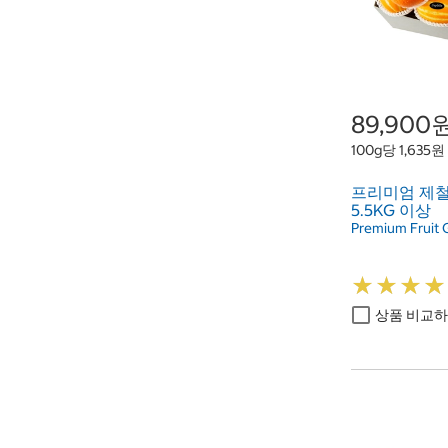
89,900
100g당 1,635원
프리미엄 제
5.5KG 이상
Premium Fruit G
★
★
★
★
★
★
★
★
상품 비교