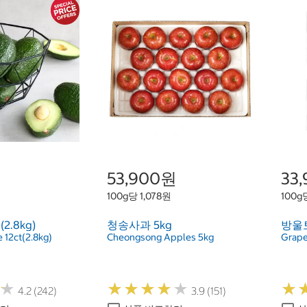
원
53,900원
33
100g당 1,078원
100g
2.8kg)
청송사과 5kg
방울토
 12ct(2.8kg)
Cheongsong Apples 5kg
Grape
★
★
★
★
★
★
★
★
★
★
★
★
★
★
4.2 (242)
3.9 (151)