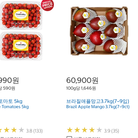
,990원
60,900원
당 590원
100g당 1,646원
마토 5kg
브라질애플망고3.7kg(7~9입)
 Tomatoes 5kg
Brazil Apple Mango 3.7kg(7~9ct)
★
★
★
★
★
★
★
★
★
★
★
★
★
★
★
★
★
★
3.8 (133)
3.9 (35)