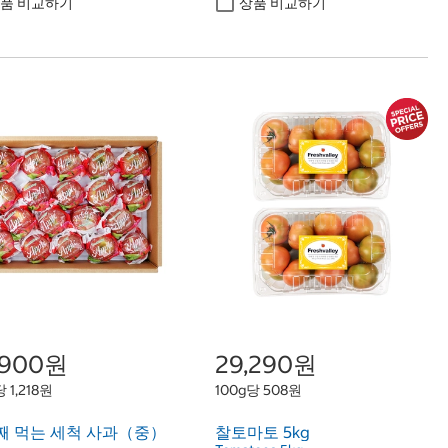
품 비교하기
상품 비교하기
,900원
29,290원
 1,218원
100g당 508원
째 먹는 세척 사과（중）
찰토마토 5kg