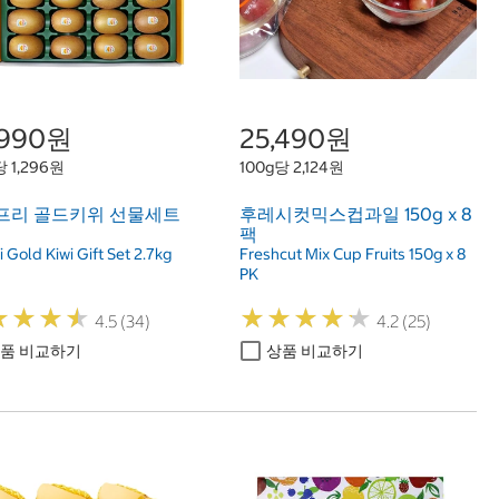
,990원
25,490원
당 1,296원
100g당 2,124원
프리 골드키위 선물세트
후레시컷믹스컵과일 150g x 8
g
팩
 Gold Kiwi Gift Set 2.7kg
Freshcut Mix Cup Fruits 150g x 8
PK
★
★
★
★
★
★
★
★
★
★
★
★
★
★
★
★
★
★
4.5 (34)
4.2 (25)
품 비교하기
상품 비교하기