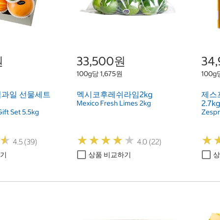
원
33,500원
34
100g당 1,675원
100g
철과일 선물세트
멕시코후레쉬라임2kg
제스
2.7k
Mexico Fresh Limes 2kg
ift Set 5.5kg
Zespri
★
★
★
★
★
★
★
★
★
★
★
★
★
★
4.5 (39)
4.0 (22)
하기
상품 비교하기
상