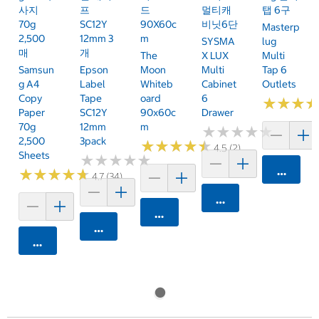
사지
프
드
멀티캐
탭 6구
70g
SC12Y
90X60c
비닛6단
Masterp
2,500
12mm 3
M
SYSMA
Lug
매
개
The
X LUX
Multi
Samsun
Epson
Moon
Multi
Tap 6
G A4
Label
Whiteb
Cabinet
Outlets
Copy
Tape
Oard
6
★
★
★
★
★
★
Paper
SC12Y
90x60c
Drawer
70g
12mm
M
★
★
★
★
★
★
★
★
★
★
2,500
3pack
★
★
★
★
★
★
★
★
★
★
4.5 (2)
Sheets
★
★
★
★
★
★
★
★
★
★
카트에 
★
★
★
★
★
★
★
★
★
★
4.7 (34)
카트에 담기
카트에 담기
카트에 담기
카트에 담기