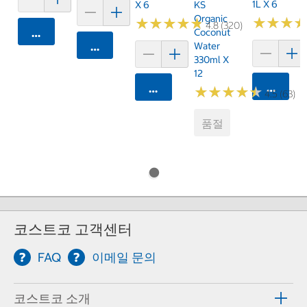
1L X 6
X 6
KS
Organic
★
★
★
★
★
★
★
★
★
★
★
★
★
★
★
★
4.8 (320)
카트에 담기
Coconut
카트에 담기
Water
330ml X
12
카트에 
카트에 담기
★
★
★
★
★
★
★
★
★
★
4.5 (63)
품절
코스트코 고객센터
FAQ
이메일 문의
코스트코 소개