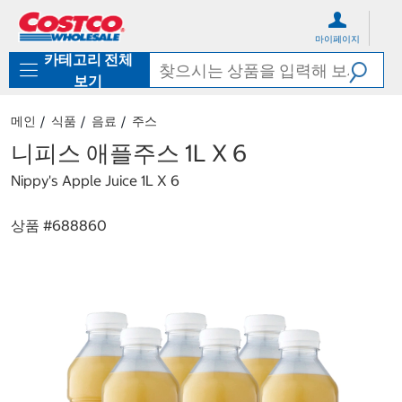
컨
메
텐
뉴
마이페이지
츠
로
카테고리 전체
로
바
바
로
보기
로
가
가
기
메인
식품
음료
주스
기
니피스 애플주스 1L X 6
Nippy's Apple Juice 1L X 6
상품 #
688860