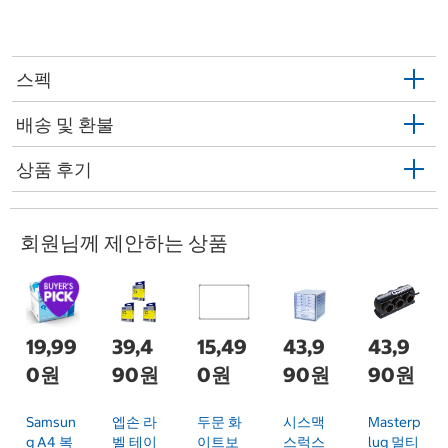
스펙
배송 및 환불
상품 후기
회원님께 제안하는 상품
19,99
39,4
15,49
43,9
43,9
0원
90원
0원
90원
90원
Samsun
엡손 라
두문 화
시스맥
Masterp
G A4 복
벨 테이
이트보
스럭스
Lug 멀티