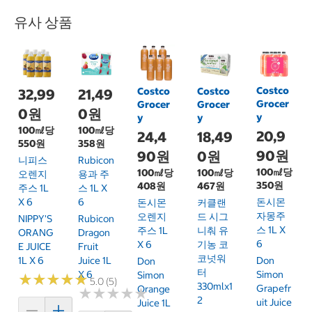
유사 상품
Costco
Costco
Costco
32,99
21,49
Grocer
Grocer
Grocer
0원
0원
y
y
y
100㎖당
100㎖당
20,9
24,4
18,49
550원
358원
90원
90원
0원
니피스
Rubicon
100㎖당
100㎖당
100㎖당
오렌지
용과 주
350원
408원
467원
주스 1L
스 1L X
X 6
6
돈시몬
돈시몬
커클랜
자몽주
오렌지
드 시그
NIPPY'S
Rubicon
스 1L X
주스 1L
니춰 유
ORANG
Dragon
6
X 6
기농 코
E JUICE
Fruit
코넛워
1L X 6
Juice 1L
Don
Don
터
X 6
Simon
Simon
★
★
★
★
★
★
★
★
★
★
5.0 (5)
330mlx1
Grapefr
Orange
★
★
★
★
★
★
★
★
★
★
2
Uit Juice
Juice 1L