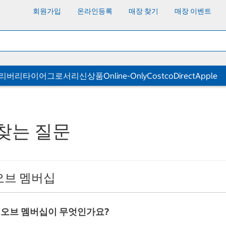
회원가입
온라인등록
매장 찾기
매장 이벤트
딜리버리
타이어
그로서리
신상품
Online-Only
CostcoDirect
Apple
찾는 질문
오브 멤버십
 오브 멤버십이 무엇인가요?