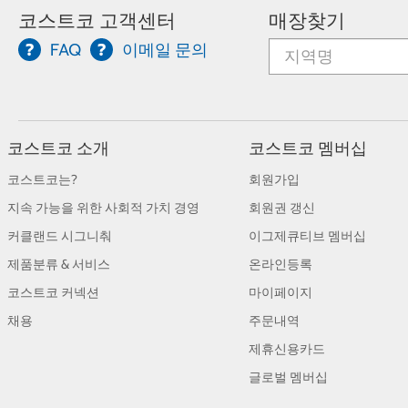
코스트코 고객센터
매장찾기
FAQ
이메일 문의
코스트코 소개
코스트코 멤버십
코스트코는?
회원가입
지속 가능을 위한 사회적 가치 경영
회원권 갱신
커클랜드 시그니춰
이그제큐티브 멤버십
제품분류 & 서비스
온라인등록
코스트코 커넥션
마이페이지
채용
주문내역
제휴신용카드
글로벌 멤버십