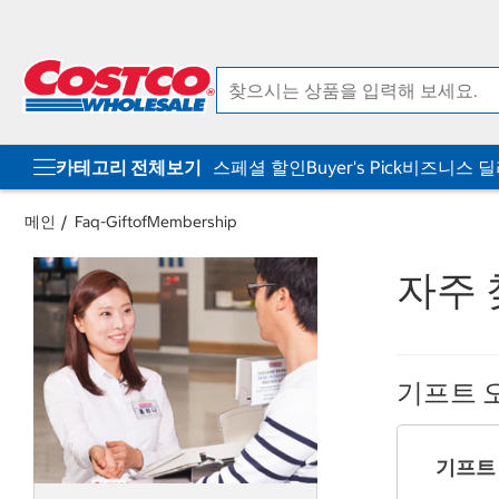
컨
메
텐
뉴
츠
로
로
바
바
로
로
가
가
기
기
카테고리 전체보기
스페셜 할인
Buyer's Pick
비즈니스 
메인
Faq-GiftofMembership
자주 
기프트 
기프트