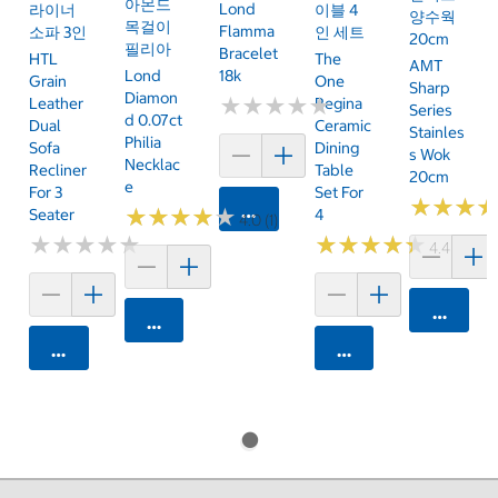
아몬드
Lond
라이너
이블 4
양수웍
목걸이
Flamma
소파 3인
인 세트
20cm
필리아
Bracelet
HTL
The
AMT
Lond
18k
Grain
One
Sharp
Diamon
★
★
★
★
★
★
★
★
★
★
Leather
Regina
Series
D 0.07ct
Dual
Ceramic
Stainles
Philia
Sofa
Dining
S Wok
Necklac
Recliner
Table
20cm
E
For 3
Set For
★
★
★
★
★
★
카트에 담기
★
★
★
★
★
★
★
★
★
★
Seater
4
4.0 (1)
★
★
★
★
★
★
★
★
★
★
★
★
★
★
★
★
★
★
★
★
4.4 (9)
카트에 
카트에 담기
카트에 담기
카트에 담기