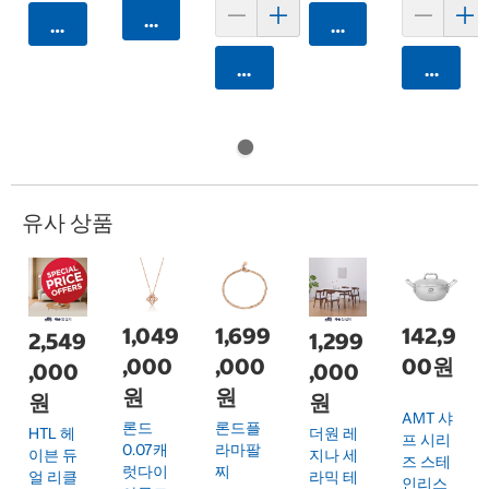
카트에 담기
카트에 담기
카트에 담기
카트에 담기
카트에 
유사 상품
1,049
1,699
142,9
2,549
1,299
,000
,000
00원
,000
,000
원
원
원
원
AMT 샤
론드
론드플
HTL 헤
더원 레
프 시리
0.07캐
라마팔
이븐 듀
지나 세
즈 스테
럿다이
찌
얼 리클
라믹 테
인리스