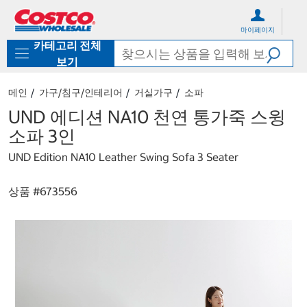
컨
메
텐
뉴
마이페이지
츠
로
카테고리 전체
로
바
바
로
보기
로
가
가
기
메인
가구/침구/인테리어
거실가구
소파
기
UND 에디션 NA10 천연 통가죽 스윙
소파 3인
UND Edition NA10 Leather Swing Sofa 3 Seater
상품 #
673556