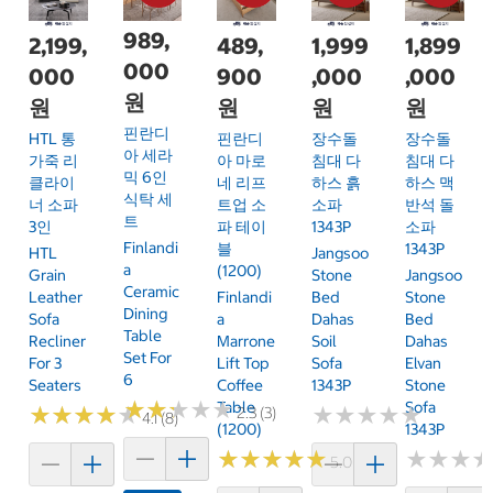
989,
2,199,
489,
1,999
1,899
000
000
900
,000
,000
원
원
원
원
원
핀란디
HTL 통
핀란디
장수돌
장수돌
아 세라
가죽 리
아 마로
침대 다
침대 다
믹 6인
클라이
네 리프
하스 흙
하스 맥
식탁 세
너 소파
트업 소
소파
반석 돌
트
3인
파 테이
1343P
소파
Finlandi
블
1343P
HTL
Jangsoo
A
(1200)
Grain
Stone
Jangsoo
Ceramic
Leather
Finlandi
Bed
Stone
Dining
Sofa
A
Dahas
Bed
Table
Recliner
Marrone
Soil
Dahas
Set For
For 3
Lift Top
Sofa
Elvan
6
Seaters
Coffee
1343P
Stone
★
★
★
★
★
★
★
★
★
★
Table
Sofa
★
★
★
★
★
★
★
★
★
★
★
★
★
★
★
★
★
★
★
★
2.3 (3)
4.1 (8)
(1200)
1343P
★
★
★
★
★
★
★
★
★
★
★
★
★
★
★
★
5.0 (1)