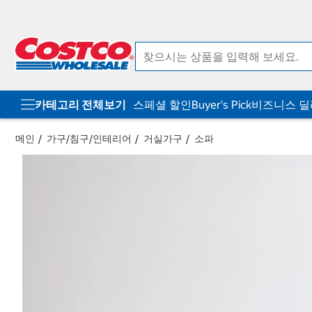
컨
메
텐
뉴
츠
로
로
바
바
로
로
가
가
기
기
카테고리 전체보기
스페셜 할인
Buyer's Pick
비즈니스 
메인
가구/침구/인테리어
거실가구
소파