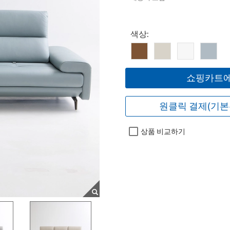
Select product
색상:
쇼핑카트에
원클릭 결제(기본
상품 비교하기