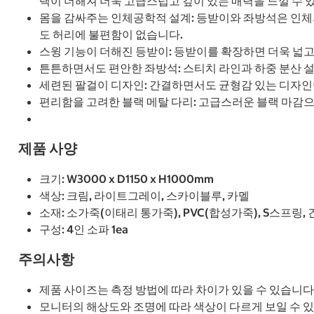
택이 더해져 더욱 고급스럽고 깊이 있는 매력을 느낄 수 
몸을 감싸주는 인체공학적 설계: 등받이와 좌방석은 인체
도 허리에 불편함이 없습니다.
스윙 기능이 더해진 등받이: 등받이를 확장하면 더욱 넓고
튼튼하면서도 편안한 좌방석: 스티치 라인과 하중 분산 
세련된 팔걸이 디자인: 간결하면서도 균형감 있는 디자인
편리함을 고려한 블랙 메탈 다리: 고급스러운 블랙 마감
제품 사양
크기: W3000 x D1150 x H1000mm
색상: 크림, 라이트그레이, 스카이블루, 카멜
소재: 소가죽(이태리 통가죽), PVC(합성가죽), S스프링,
구성: 4인 소파 1ea
주의사항
제품 사이즈는 측정 방법에 따라 차이가 있을 수 있습니다
모니터의 해상도와 조명에 따라 색상이 다르게 보일 수 