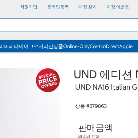
회원가입
온라인등록
매장 찾기
매장 이벤트
딜리버리
타이어
그로서리
신상품
Online-Only
CostcoDirect
Apple
UND 에디션 
UND NA16 Italian G
상품 #
679863
판매금액
배송비 포함